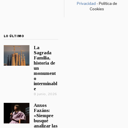
Privacidad
- Política de
Cookies
LO ÚLTIMO
La
Sagrada
Familia,
historia de
un
monument
o
interminabl
e
8 junio, 2026
Anxos
Fazáns:
«Siempre
busqué
analizar las