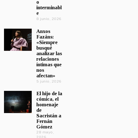
o
interminabl
e
8 junio, 2026
Anxos
Fazáns:
«Siempre
busqué
analizar las
relaciones
íntimas que
nos
afectan»
5 junio, 2026
El hijo de la
cómica, el
homenaje
de
Sacristán a
Fernán
Gómez
28 mayo,
2026