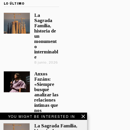
LO ÚLTIMO
La
Sagrada
Familia,
historia de
un
monument
o
interminabl
e
8 junio, 2026
Anxos
Fazáns:
«Siempre
busqué
analizar las
relaciones
íntimas que
nos
afectan»
YOU MIGHT BE INTERESTED IN
5 junio, 2026
La Sagrada Familia,