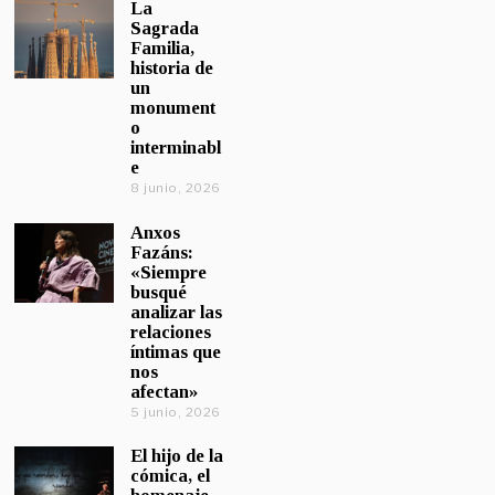
La
Sagrada
Familia,
historia de
un
monument
o
interminabl
e
8 junio, 2026
Anxos
Fazáns:
«Siempre
busqué
analizar las
relaciones
íntimas que
nos
afectan»
5 junio, 2026
El hijo de la
cómica, el