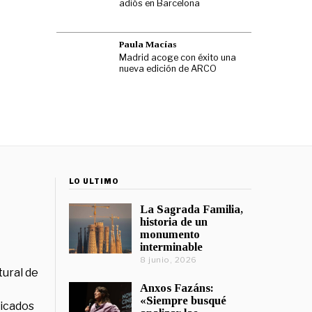
adiós en Barcelona
Paula Macías
Madrid acoge con éxito una
nueva edición de ARCO
LO ÚLTIMO
La Sagrada Familia,
historia de un
monumento
interminable
8 junio, 2026
tural de
Anxos Fazáns:
«Siempre busqué
licados