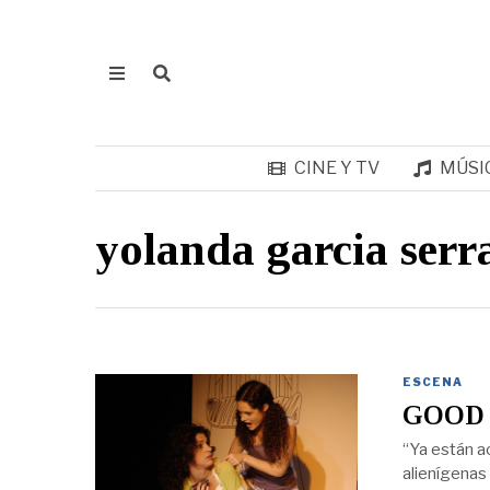
CINE Y TV
MÚSI
yolanda garcia serr
ESCENA
GOOD 
“Ya están a
alienígenas