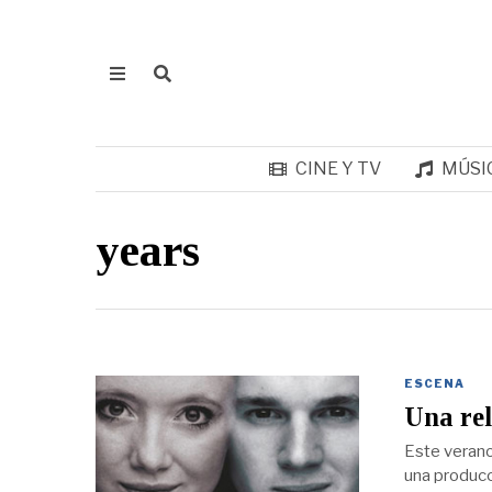
CINE Y TV
MÚSI
years
ESCENA
Una rel
Este verano
una producc