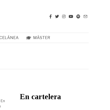
CELÁNEA
MÁSTER
En cartelera
 En
e