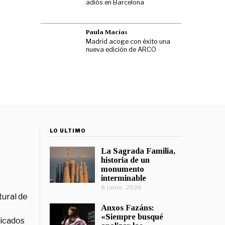
adiós en Barcelona
Paula Macías
Madrid acoge con éxito una
nueva edición de ARCO
LO ÚLTIMO
La Sagrada Familia,
historia de un
monumento
interminable
8 junio, 2026
tural de
Anxos Fazáns:
«Siempre busqué
licados