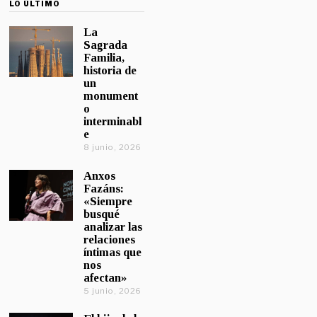
LO ÚLTIMO
La
Sagrada
Familia,
historia de
un
monument
o
interminabl
e
8 junio, 2026
Anxos
Fazáns:
«Siempre
busqué
analizar las
relaciones
íntimas que
nos
afectan»
5 junio, 2026