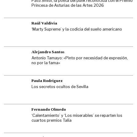
Patti Smith, la poeta del punk reconocida con el Premio
Princesa de Asturias de las Artes 2026
Raúl Valdivia
‘Marty Supreme’ y la codicia del sueño americano
Alejandro Santos
Antonio Tamayo: «Pinto por necesidad de expresión,
no por la fama»
Paula Rodríguez
Los secretos ocultos de Sevilla
Fernando Olmedo
‘Calentamiento’ y ‘Los miserables’ se reparten los
cuartos premios Talía