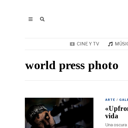
CINE Y TV
MÚSI
world press photo
ARTE
/
GAL
«Upfron
vida
Una oscura 