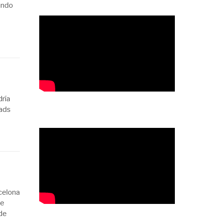
ando
ría
Mads
celona
ue
 de