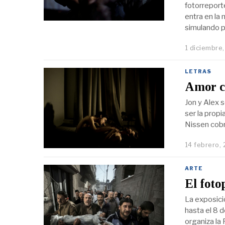
fotorreport
entra en la
simulando p
1 diciembre
LETRAS
Amor cl
Jon y Alex 
ser la prop
Nissen cobr
14 febrero,
ARTE
El foto
La exposici
hasta el 8 
organiza la