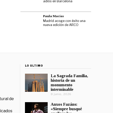
adiós en Barcelona
Paula Macías
Madrid acoge con éxito una
nueva edición de ARCO
LO ÚLTIMO
La Sagrada Familia,
historia de un
monumento
interminable
8 junio, 2026
tural de
Anxos Fazáns:
«Siempre busqué
licados