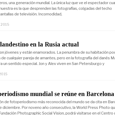
eros, una generación mundial. La única luz que ve el espectador cu
 muestra es la que desprenden las fotografías, colgadas del techo
antallas de televisión. Incomodidad,
, 2015
andestino en la Rusia actual
son jóvenes y están enamorados. La penumbra de su habitación pod
ia de cualquier pareja de amantes, pero en la fotografía del danés 
a un sentido especial. Jon y Alex viven en San Petersburgo y
 2015
periodismo mundial se reúne en Barcelona
ón de fotoperiodismo más reconocida del mundo se da cita en Bar
de diciembre. Por noveno año consecutivo, la World Press Photo q
 Fundación Photographic Social Vision, podrá visitarse en el Centro