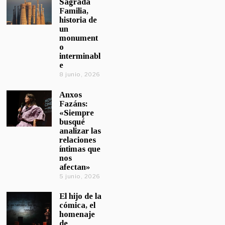
Sagrada
Familia,
historia de
un
monument
o
interminabl
e
8 junio, 2026
Anxos
Fazáns:
«Siempre
busqué
analizar las
relaciones
íntimas que
nos
afectan»
5 junio, 2026
El hijo de la
cómica, el
homenaje
de