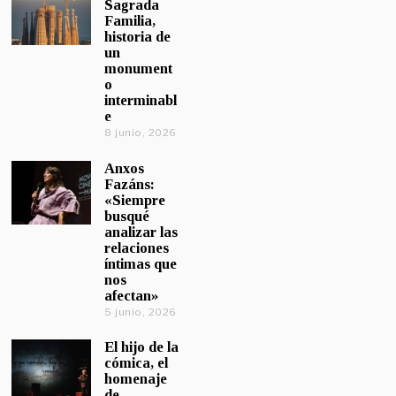
Sagrada
Familia,
historia de
un
monument
o
interminabl
e
8 junio, 2026
Anxos
Fazáns:
«Siempre
busqué
analizar las
relaciones
íntimas que
nos
afectan»
5 junio, 2026
El hijo de la
cómica, el
homenaje
de