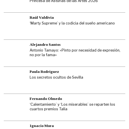
Princesa de Asturias de las Artes 2026
Raúl Valdivia
‘Marty Supreme’ y la codicia del sueño americano
Alejandro Santos
Antonio Tamayo: «Pinto por necesidad de expresión,
no por la fama»
Paula Rodríguez
Los secretos ocultos de Sevilla
Fernando Olmedo
‘Calentamiento’ y ‘Los miserables’ se reparten los
cuartos premios Talía
Ignacio Mora