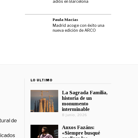
adiós en Barcelona
Paula Macías
Madrid acoge con éxito una
nueva edición de ARCO
LO ÚLTIMO
La Sagrada Familia,
historia de un
monumento
interminable
8 junio, 2026
tural de
Anxos Fazáns:
«Siempre busqué
licados