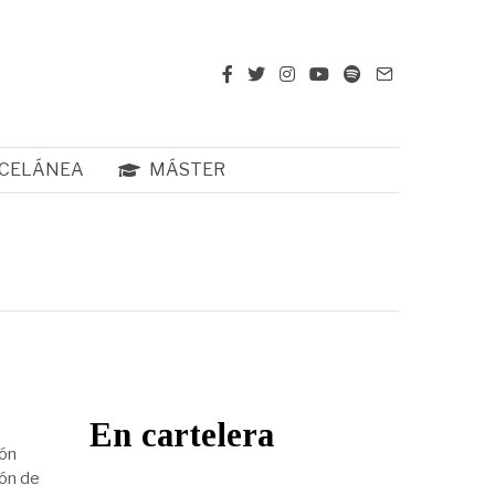
CELÁNEA
MÁSTER
En cartelera
ión
ión de