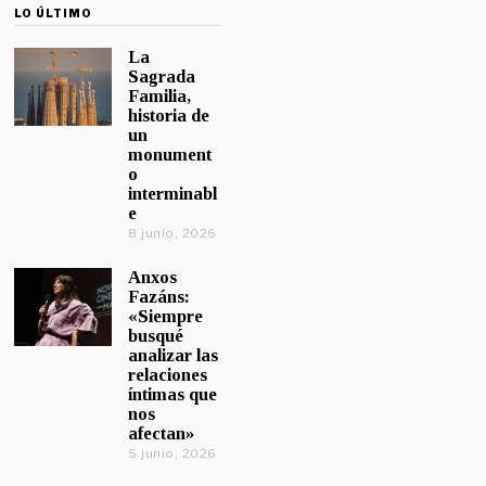
LO ÚLTIMO
La
Sagrada
Familia,
historia de
un
monument
o
interminabl
e
8 junio, 2026
Anxos
Fazáns:
«Siempre
busqué
analizar las
relaciones
íntimas que
nos
afectan»
5 junio, 2026