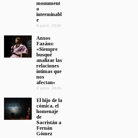
monument
o
interminabl
e
8 junio, 2026
Anxos
Fazáns:
«Siempre
busqué
analizar las
relaciones
íntimas que
nos
afectan»
5 junio, 2026
El hijo de la
cómica, el
homenaje
de
Sacristán a
Fernán
Gómez