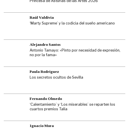
Princesa de Asturias de las Artes 2026
Raúl Valdivia
‘Marty Supreme’ y la codicia del sueño americano
Alejandro Santos
Antonio Tamayo: «Pinto por necesidad de expresión,
no por la fama»
Paula Rodríguez
Los secretos ocultos de Sevilla
Fernando Olmedo
‘Calentamiento’ y ‘Los miserables’ se reparten los
cuartos premios Talía
Ignacio Mora