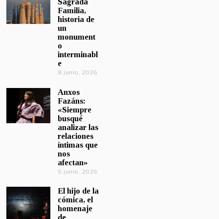
Sagrada
Familia,
historia de
un
monument
o
interminabl
e
8 junio, 2026
Anxos
Fazáns:
«Siempre
busqué
analizar las
relaciones
íntimas que
nos
afectan»
5 junio, 2026
El hijo de la
cómica, el
homenaje
de