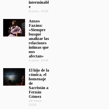
interminabl
e
8 junio, 2026
Anxos
Fazáns:
«Siempre
busqué
analizar las
relaciones
íntimas que
nos
afectan»
5 junio, 2026
El hijo de la
cómica, el
homenaje
de
Sacristán a
Fernán
Gómez
28 mayo,
2026