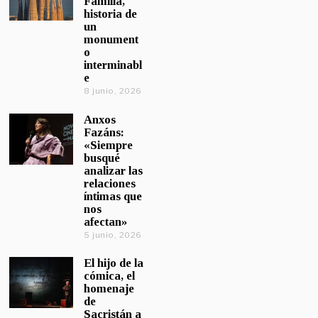
Familia,
historia de
un
monument
o
interminabl
e
8 junio, 2026
Anxos
Fazáns:
«Siempre
busqué
analizar las
relaciones
íntimas que
nos
afectan»
5 junio, 2026
El hijo de la
cómica, el
homenaje
de
Sacristán a