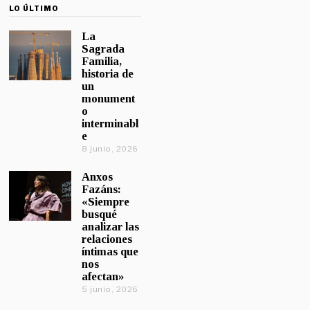
LO ÚLTIMO
La
Sagrada
Familia,
historia de
un
monument
o
interminabl
e
8 junio, 2026
Anxos
Fazáns:
«Siempre
busqué
analizar las
relaciones
íntimas que
nos
afectan»
5 junio, 2026