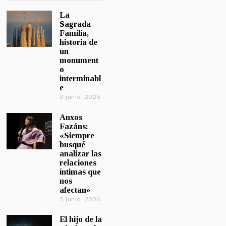
La
Sagrada
Familia,
historia de
un
monument
o
interminabl
e
8 junio, 2026
Anxos
Fazáns:
«Siempre
busqué
analizar las
relaciones
íntimas que
nos
afectan»
5 junio, 2026
El hijo de la