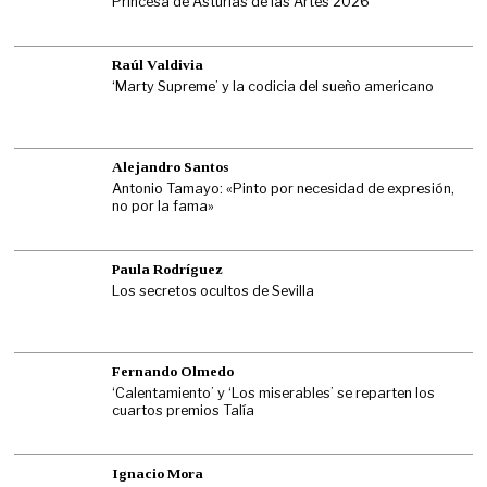
Princesa de Asturias de las Artes 2026
Raúl Valdivia
‘Marty Supreme’ y la codicia del sueño americano
Alejandro Santos
Antonio Tamayo: «Pinto por necesidad de expresión,
no por la fama»
Paula Rodríguez
Los secretos ocultos de Sevilla
Fernando Olmedo
‘Calentamiento’ y ‘Los miserables’ se reparten los
cuartos premios Talía
Ignacio Mora