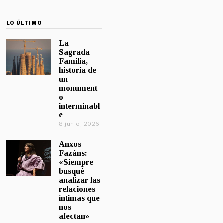
LO ÚLTIMO
La
Sagrada
Familia,
historia de
un
monument
o
interminabl
e
8 junio, 2026
Anxos
Fazáns:
«Siempre
busqué
analizar las
relaciones
íntimas que
nos
afectan»