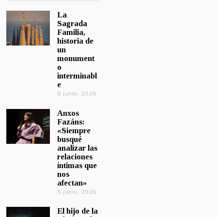
La
Sagrada
Familia,
historia de
un
monument
o
interminabl
e
8 junio, 2026
Anxos
Fazáns:
«Siempre
busqué
analizar las
relaciones
íntimas que
nos
afectan»
5 junio, 2026
El hijo de la