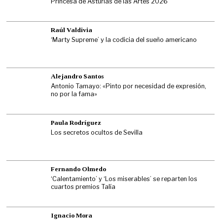
Princesa de Asturias de las Artes 2026
Raúl Valdivia
‘Marty Supreme’ y la codicia del sueño americano
Alejandro Santos
Antonio Tamayo: «Pinto por necesidad de expresión,
no por la fama»
Paula Rodríguez
Los secretos ocultos de Sevilla
Fernando Olmedo
‘Calentamiento’ y ‘Los miserables’ se reparten los
cuartos premios Talía
Ignacio Mora