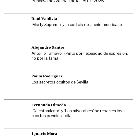
Princesa de Asturias de las Artes 2026
Raúl Valdivia
‘Marty Supreme’ y la codicia del sueño americano
Alejandro Santos
Antonio Tamayo: «Pinto por necesidad de expresión,
no por la fama»
Paula Rodríguez
Los secretos ocultos de Sevilla
Fernando Olmedo
‘Calentamiento’ y ‘Los miserables’ se reparten los
cuartos premios Talía
Ignacio Mora