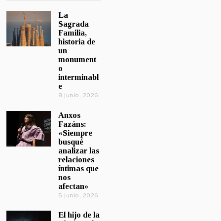
La
Sagrada
Familia,
historia de
un
monument
o
interminabl
e
8 junio, 2026
Anxos
Fazáns:
«Siempre
busqué
analizar las
relaciones
íntimas que
nos
afectan»
5 junio, 2026
El hijo de la