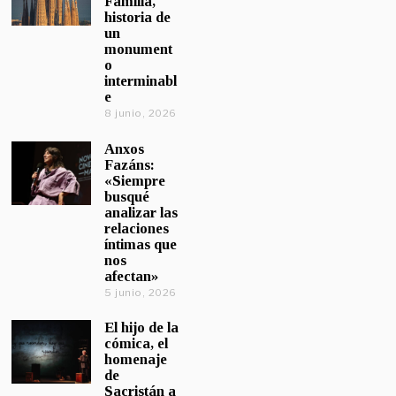
Familia,
historia de
un
monument
o
interminabl
e
8 junio, 2026
Anxos
Fazáns:
«Siempre
busqué
analizar las
relaciones
íntimas que
nos
afectan»
5 junio, 2026
El hijo de la
cómica, el
homenaje
de
Sacristán a