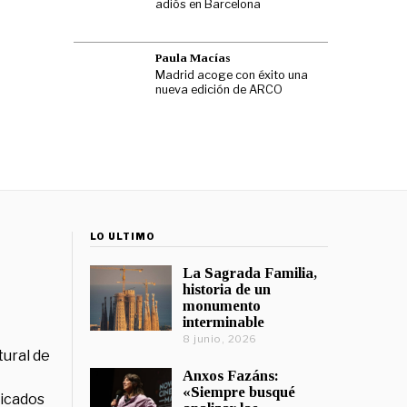
adiós en Barcelona
Paula Macías
Madrid acoge con éxito una
nueva edición de ARCO
LO ÚLTIMO
La Sagrada Familia,
historia de un
monumento
interminable
8 junio, 2026
tural de
Anxos Fazáns:
«Siempre busqué
licados