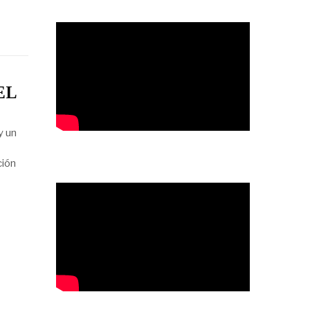
EL
y un
ción