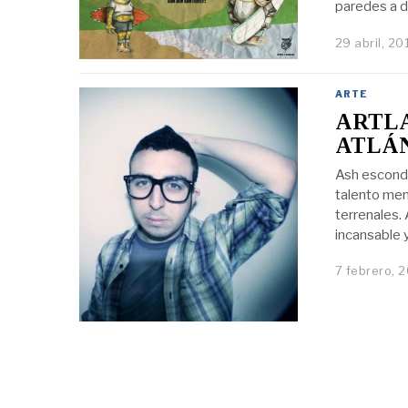
paredes a do
29 abril, 20
ARTE
ARTLA
ATLÁ
Ash esconde
talento me
terrenales.
incansable 
7 febrero, 