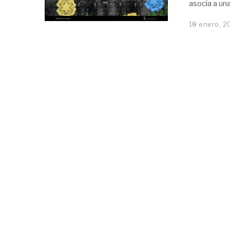
asocia a una
18 enero, 2