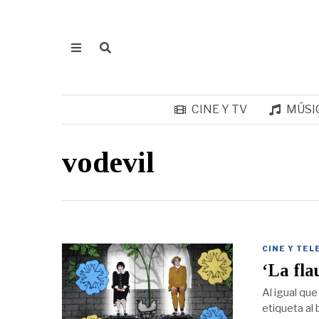
CINE Y TV
MÚSI
vodevil
CINE Y TEL
‘La fla
Al igual que
etiqueta al