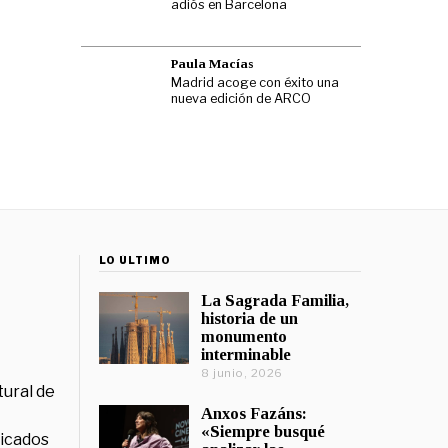
adiós en Barcelona
Paula Macías
Madrid acoge con éxito una
nueva edición de ARCO
LO ÚLTIMO
La Sagrada Familia,
historia de un
monumento
interminable
8 junio, 2026
tural de
Anxos Fazáns:
«Siempre busqué
licados