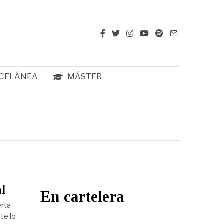
CELÁNEA
MÁSTER
l
En cartelera
erta
te lo