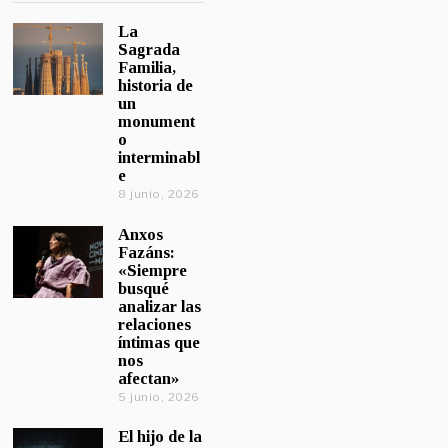
La
Sagrada
Familia,
historia de
un
monument
o
interminabl
e
8 junio, 2026
Anxos
Fazáns:
«Siempre
busqué
analizar las
relaciones
íntimas que
nos
afectan»
5 junio, 2026
El hijo de la