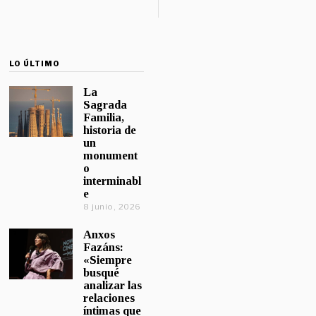
LO ÚLTIMO
La
Sagrada
Familia,
historia de
un
monument
o
interminabl
e
8 junio, 2026
Anxos
Fazáns:
«Siempre
busqué
analizar las
relaciones
íntimas que