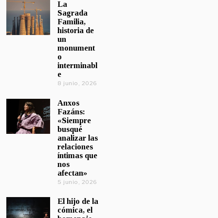
La
Sagrada
Familia,
historia de
un
monument
o
interminabl
e
8 junio, 2026
Anxos
Fazáns:
«Siempre
busqué
analizar las
relaciones
íntimas que
nos
afectan»
5 junio, 2026
El hijo de la
cómica, el