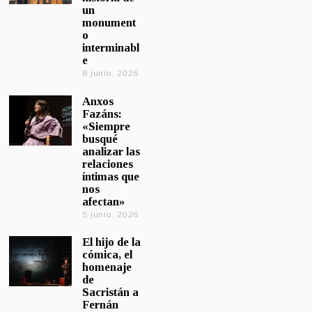
un
monument
o
interminabl
e
8 junio, 2026
Anxos
Fazáns:
«Siempre
busqué
analizar las
relaciones
íntimas que
nos
afectan»
5 junio, 2026
El hijo de la
cómica, el
homenaje
de
Sacristán a
Fernán