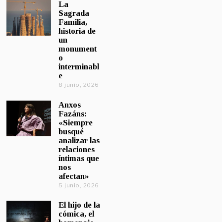
La
Sagrada
Familia,
historia de
un
monument
o
interminabl
e
8 junio, 2026
Anxos
Fazáns:
«Siempre
busqué
analizar las
relaciones
íntimas que
nos
afectan»
5 junio, 2026
El hijo de la
cómica, el