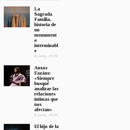
La
Sagrada
Familia,
historia de
un
monument
o
interminabl
e
8 junio, 2026
Anxos
Fazáns:
«Siempre
busqué
analizar las
relaciones
íntimas que
nos
afectan»
5 junio, 2026
El hijo de la