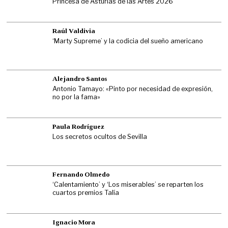
Princesa de Asturias de las Artes 2026
Raúl Valdivia
‘Marty Supreme’ y la codicia del sueño americano
Alejandro Santos
Antonio Tamayo: «Pinto por necesidad de expresión,
no por la fama»
Paula Rodríguez
Los secretos ocultos de Sevilla
Fernando Olmedo
‘Calentamiento’ y ‘Los miserables’ se reparten los
cuartos premios Talía
Ignacio Mora