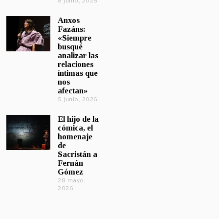
8 junio, 2026
Anxos
Fazáns:
«Siempre
busqué
analizar las
relaciones
íntimas que
nos
afectan»
5 junio, 2026
El hijo de la
cómica, el
homenaje
de
Sacristán a
Fernán
Gómez
28 mayo,
2026