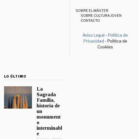
SOBRE EL MÁSTER
SOBRE CULTURA JOVEN
CONTACTO
Aviso Legal
-
Política de
Privacidad
- Política de
Cookies
LO ÚLTIMO
La
Sagrada
Familia,
historia de
un
monument
o
interminabl
e