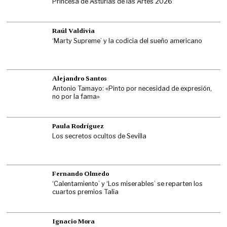
Princesa de Asturias de las Artes 2026
Raúl Valdivia
‘Marty Supreme’ y la codicia del sueño americano
Alejandro Santos
Antonio Tamayo: «Pinto por necesidad de expresión,
no por la fama»
Paula Rodríguez
Los secretos ocultos de Sevilla
Fernando Olmedo
‘Calentamiento’ y ‘Los miserables’ se reparten los
cuartos premios Talía
Ignacio Mora