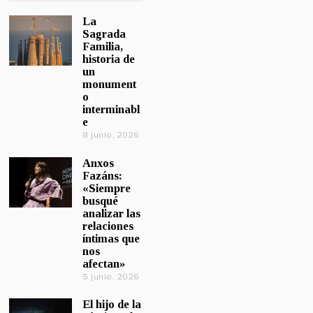
La
Sagrada
Familia,
historia de
un
monument
o
interminabl
e
8 junio, 2026
Anxos
Fazáns:
«Siempre
busqué
analizar las
relaciones
íntimas que
nos
afectan»
5 junio, 2026
El hijo de la