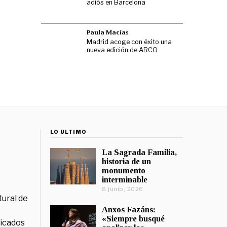
adiós en Barcelona
Paula Macías
Madrid acoge con éxito una
nueva edición de ARCO
LO ÚLTIMO
La Sagrada Familia,
historia de un
monumento
interminable
8 junio, 2026
tural de
Anxos Fazáns:
«Siempre busqué
licados