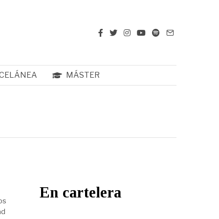
CELÁNEA
MÁSTER
En cartelera
os
ad