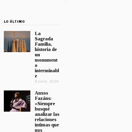
LO ÚLTIMO
La
Sagrada
Familia,
historia de
un
monument
o
interminabl
e
8 junio, 2026
Anxos
Fazáns:
«Siempre
busqué
analizar las
relaciones
íntimas que
nos