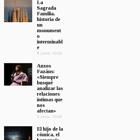
La
Sagrada
Familia,
historia de
un
monument
o
interminabl
e
8 junio, 2026
Anxos
Fazáns:
«Siempre
busqué
analizar las
relaciones
íntimas que
nos
afectan»
5 junio, 2026
El hijo de la
cómica, el