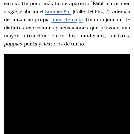
euros). Un poco más tarde apareció
`Face´
, su primer
single
, y abrían el
Zombie Bar
(Calle del Pez, 7), además
de lanzar su propia
línea de ropa
. Una conjunción de
distintas expresiones y sensaciones que provocó una
mayor atracción entre los modernos, artistas,
poppies
, punks y fiesteros de turno.