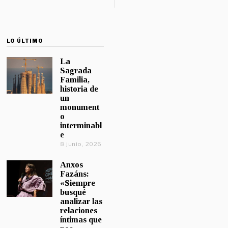
LO ÚLTIMO
La
Sagrada
Familia,
historia de
un
monument
o
interminabl
e
8 junio, 2026
Anxos
Fazáns:
«Siempre
busqué
analizar las
relaciones
íntimas que