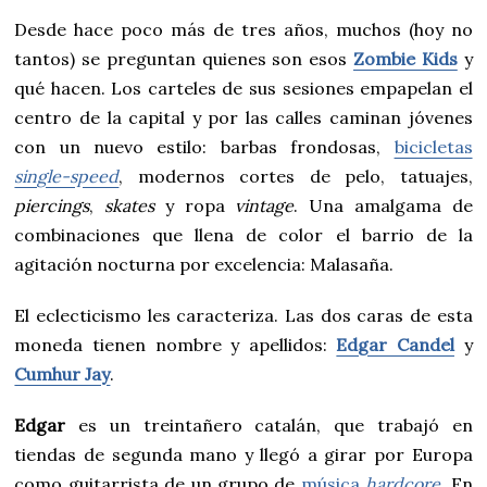
Desde hace poco más de tres años, muchos (hoy no
tantos) se preguntan quienes son esos
Zombie Kids
y
qué hacen. Los carteles de sus sesiones empapelan el
centro de la capital y por las calles caminan jóvenes
con un nuevo estilo: barbas frondosas,
bicicletas
single-speed
, modernos cortes de pelo, tatuajes,
piercings
,
skates
y ropa
vintage
. Una amalgama de
combinaciones que llena de color el barrio de la
agitación nocturna por excelencia: Malasaña.
El eclecticismo les caracteriza. Las dos caras de esta
moneda tienen nombre y apellidos:
Edgar Candel
y
Cumhur Jay
.
Edgar
es un treintañero catalán, que trabajó en
tiendas de segunda mano y llegó a girar por Europa
como guitarrista de un grupo de
música
hardcore
. En