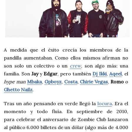
A medida que el éxito crecía los miembros de la
pandilla aumentaban. Como ellos mismos afirman no
son solo un colectivo o un
crew
, son algo más: una
familia. Son
Jay
y
Edgar
, pero también
Dj
Ikki
,
Aqeel
, el
hype man
Mbaka
,
Gpboyz
,
Costa
,
Chirie Vegas
,
Romo
o
Ghetto Nailz
.
Tras un año pensando en verde llegó la
locura
. Era el
momento y todo fluía. En septiembre de 2010,
para celebrar el aniversario de Zombie Club lanzaron
al público 6.000 billetes de un dólar (algo más de 4.000