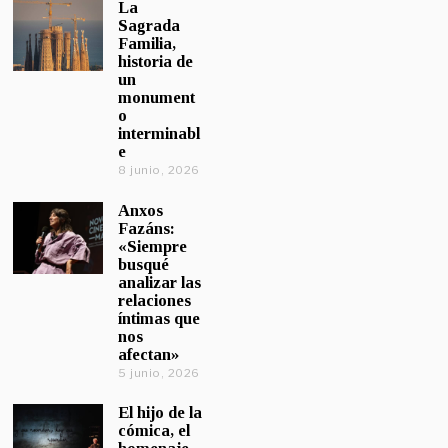
La
Sagrada
Familia,
historia de
un
monument
o
interminabl
e
8 junio, 2026
Anxos
Fazáns:
«Siempre
busqué
analizar las
relaciones
íntimas que
nos
afectan»
5 junio, 2026
El hijo de la
cómica, el