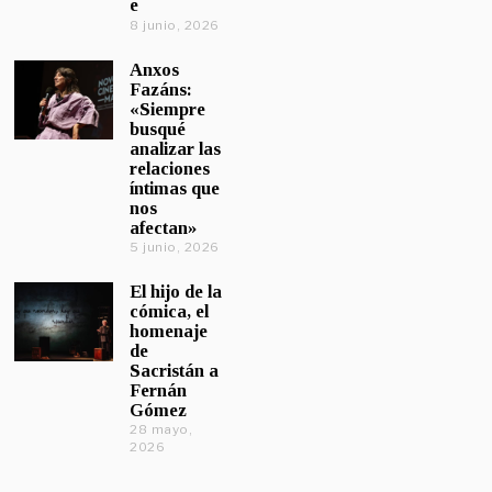
e
8 junio, 2026
Anxos
Fazáns:
«Siempre
busqué
analizar las
relaciones
íntimas que
nos
afectan»
5 junio, 2026
El hijo de la
cómica, el
homenaje
de
Sacristán a
Fernán
Gómez
28 mayo,
2026