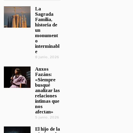
La
Sagrada
Familia,
historia de
un
monument
o
interminabl
e
8 junio, 2026
Anxos
Fazáns:
«Siempre
busqué
analizar las
relaciones
íntimas que
nos
afectan»
5 junio, 2026
El hijo de la