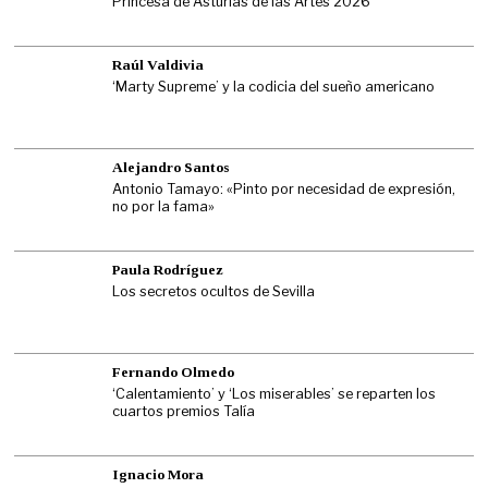
Princesa de Asturias de las Artes 2026
Raúl Valdivia
‘Marty Supreme’ y la codicia del sueño americano
Alejandro Santos
Antonio Tamayo: «Pinto por necesidad de expresión,
no por la fama»
Paula Rodríguez
Los secretos ocultos de Sevilla
Fernando Olmedo
‘Calentamiento’ y ‘Los miserables’ se reparten los
cuartos premios Talía
Ignacio Mora