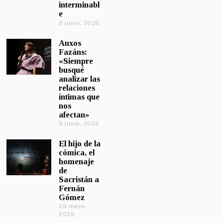
interminabl
e
8 junio, 2026
Anxos
Fazáns:
«Siempre
busqué
analizar las
relaciones
íntimas que
nos
afectan»
5 junio, 2026
El hijo de la
cómica, el
homenaje
de
Sacristán a
Fernán
Gómez
28 mayo,
2026