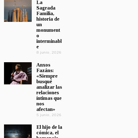
La
Sagrada
Familia,
historia de
un
monument
o
interminabl
e
8 junio, 2026
Anxos
Fazáns:
«Siempre
busqué
analizar las
relaciones
íntimas que
nos
afectan»
5 junio, 2026
El hijo de la
cómica, el