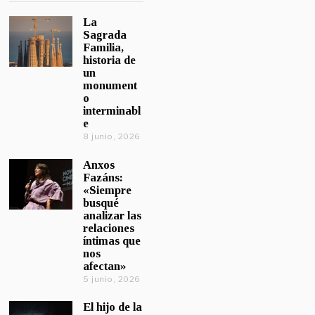
La
Sagrada
Familia,
historia de
un
monument
o
interminabl
e
8 junio, 2026
Anxos
Fazáns:
«Siempre
busqué
analizar las
relaciones
íntimas que
nos
afectan»
5 junio, 2026
El hijo de la