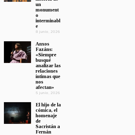
un
monument
o
interminabl
e
8 junio, 2026
Anxos
Fazáns:
«Siempre
busqué
analizar las
relaciones
íntimas que
nos
afectan»
5 junio, 2026
El hijo de la
cómica, el
homenaje
de
Sacristán a
Fernán