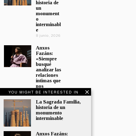
historia de
un
monument
o
interminabl
e
8 junio, 2026
Anxos
Fazáns:
«Siempre
busqué
analizar las
relaciones
íntimas que
nos
afectan»
YOU MIGHT BE INTERESTED IN
5 junio, 2026
La Sagrada Familia,
historia de un
El hijo de la
monumento
cómica, el
interminable
homenaje
de
Sacristán a
Anxos Fazáns: