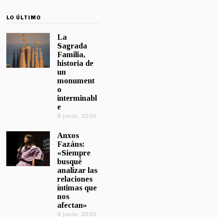
LO ÚLTIMO
La
Sagrada
Familia,
historia de
un
monument
o
interminabl
e
8 junio, 2026
Anxos
Fazáns:
«Siempre
busqué
analizar las
relaciones
íntimas que
nos
afectan»
5 junio, 2026