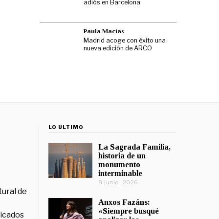
adiós en Barcelona
Paula Macías
Madrid acoge con éxito una
nueva edición de ARCO
LO ÚLTIMO
La Sagrada Familia,
historia de un
monumento
interminable
8 junio, 2026
tural de
Anxos Fazáns:
«Siempre busqué
licados