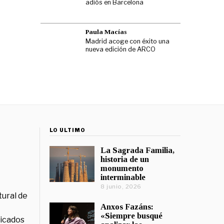
adiós en Barcelona
Paula Macías
Madrid acoge con éxito una
nueva edición de ARCO
LO ÚLTIMO
La Sagrada Familia,
historia de un
monumento
interminable
8 junio, 2026
tural de
Anxos Fazáns:
«Siempre busqué
licados