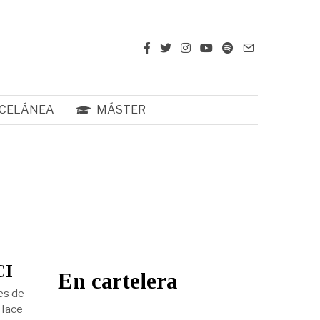
CELÁNEA
MÁSTER
CI
En cartelera
es de
 Hace