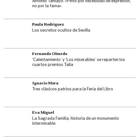
Antonio Tamayo: «Pinto por necesidad de expresión,
no por la fama»
Paula Rodríguez
Los secretos ocultos de Sevilla
Fernando Olmedo
‘Calentamiento’ y ‘Los miserables’ se reparten los
cuartos premios Talía
Ignacio Mora
Tres clásicos patrios para la Feria del Libro
Eva Miguel
La Sagrada Familia, historia de un monumento
interminable