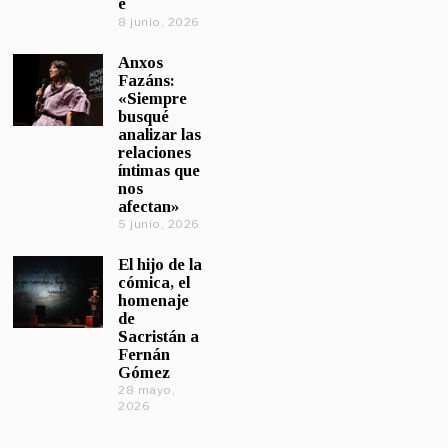
e
8 junio, 2026
Anxos
Fazáns:
«Siempre
busqué
analizar las
relaciones
íntimas que
nos
afectan»
5 junio, 2026
El hijo de la
cómica, el
homenaje
de
Sacristán a
Fernán
Gómez
28 mayo,
2026